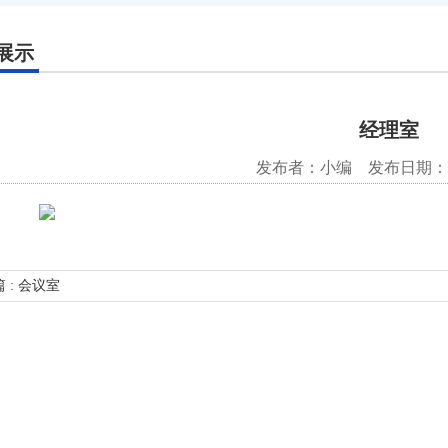
展示
经理室
发布者：小编
发布日期：20
 : 会议室