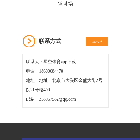
篮球场
联系方式
more +
联系人：星空体育app下载
电话：18600084478
地址：地址：北京市大兴区金盛大街2号
院21号楼409
邮箱：358967582@qq.com