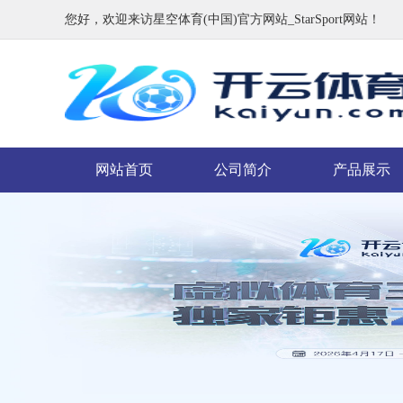
您好，欢迎来访星空体育(中国)官方网站_StarSport网站！
网站首页
公司简介
产品展示