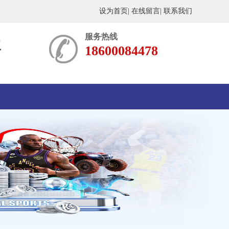
设为首页
|
在线留言
|
联系我们
服务热线
工
18600084478