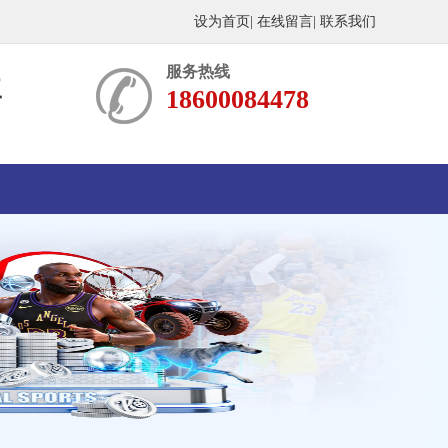
设为首页
|
在线留言
|
联系我们
服务热线
工
18600084478