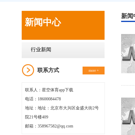
新闻
新闻中心
行业新闻
联系方式
more +
联系人：星空体育app下载
电话：18600084478
地址：地址：北京市大兴区金盛大街2号
院21号楼409
邮箱：358967582@qq.com