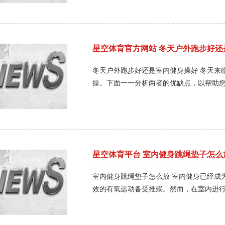
星空体育官方网站 冬天户外跑步好还
冬天户外跑步好还是室内健身操好 冬天来
操。下面一一分析两者的优缺点，以帮助您
星空体育平台 室内健身跳绳垫子怎么
室内健身跳绳垫子怎么放 室内健身已经成
效的有氧运动备受推崇。然而，在室内进