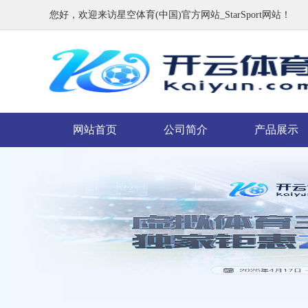
您好，欢迎来访星空体育(中国)官方网站_StarSport网站！
网站首页
公司简介
产品展示