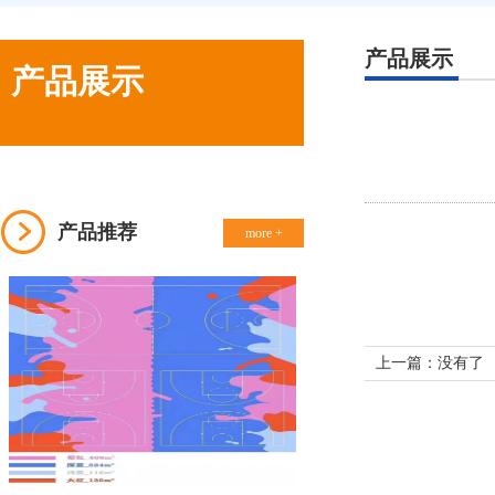
产品展示
产品展示
产品推荐
more +
上一篇：没有了